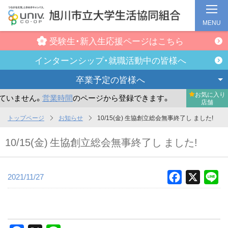
MENU
受験生・新入生
応援ページはこちら
インターンシップ・
就職活動中の皆様へ
卒業予定の
皆様へ
お気に入り
いません。
営業時間
のページから登録できます。
まだお気に
店舗
メ
トップページ
お知らせ
10/15(金) 生協創立総会無事終了し ました!
イ
10/15(金) 生協創立総会無事終了し ました!
ン
コ
ン
2021/11/27
Facebook
X
Li
テ
ン
ツ
へ