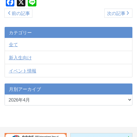
Facebook
X
Line
ス
前の記事
次の記事
キ
ッ
プ
カテゴリー
全て
新入生向け
イベント情報
月別アーカイブ