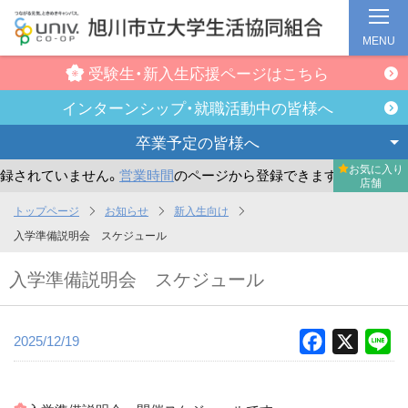
MENU
受験生・新入生
応援ページはこちら
インターンシップ・
就職活動中の皆様へ
卒業予定の
皆様へ
お気に入り
されていません。
営業時間
のページから登録できます。
まだ
店舗
メ
トップページ
お知らせ
新入生向け
イ
入学準備説明会 スケジュール
ン
入学準備説明会 スケジュール
コ
ン
テ
2025/12/19
Facebook
X
Li
ン
ツ
へ