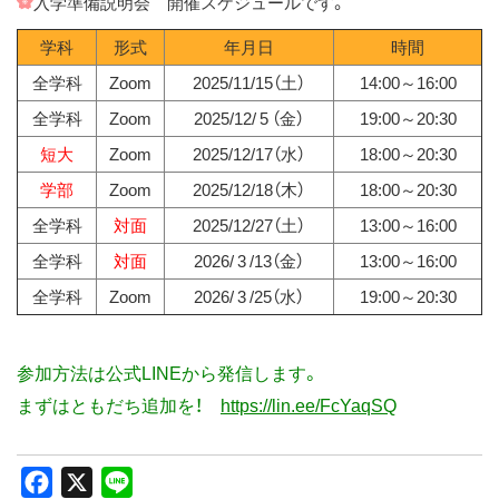
入学準備説明会 開催スケジュールです。
ス
学科
形式
年月日
時間
キ
ッ
全学科
Zoom
2025/11/15（土）
14:00～16:00
プ
全学科
Zoom
2025/12/ 5 （金）
19:00～20:30
短大
Zoom
2025/12/17（水）
18:00～20:30
学部
Zoom
2025/12/18（木）
18:00～20:30
全学科
対面
2025/12/27（土）
13:00～16:00
全学科
対面
2026/ 3 /13（金）
13:00～16:00
全学科
Zoom
2026/ 3 /25（水）
19:00～20:30
参加方法は公式LINEから発信します。
まずはともだち追加を！
https://lin.ee/FcYaqSQ
Facebook
X
Line