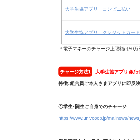
大学生協アプリ
コンビニ払い
大学生協アプリ
クレジットカード
＊電子マネーのチャージ上限額は50万
チャージ方法1
大学生協アプリ 銀行口
特徴：組合員ご本人さまアプリに即反
①学生・院生ご自身でのチャージ
https://www.univcoop.jp/mailnews/news