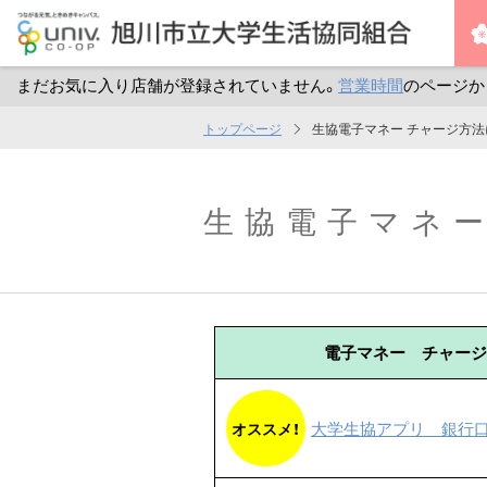
まだお気に入り店舗が登録されていません。
営業時間
のページか
メ
トップページ
生協電子マネー チャージ方法
イ
ン
コ
生協電子マネー
ン
テ
ン
ツ
電子マネー チャージ
へ
ス
キ
大学生協アプリ
銀行
オススメ！
ッ
プ