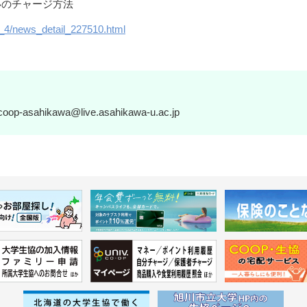
いのチャージ方法
_4/news_detail_227510.html
ikawa@live.asahikawa-u.ac.jp