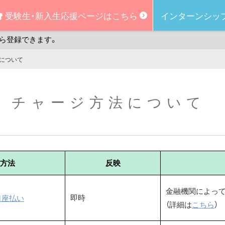
受験生・新入生
応援ページはこちら
インターンシッ
ら登録できます。
について
 チャージ方法について
方法
反映
金融機関によって
即時
口座払い
（詳細は
こちら
）