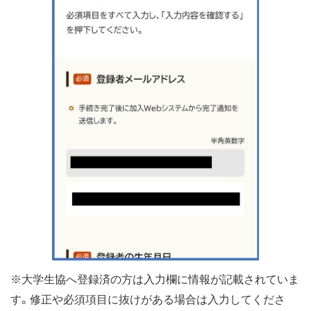
※大学生協へ登録済の方は入力欄に情報が記載されていま
す。修正や必須項目に抜けがある場合は入力してくださ