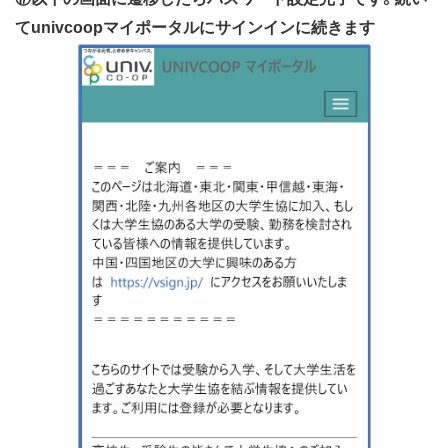
てunivcoopマイポータルにサインインに続きます