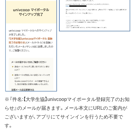
※『件名:【大学生協】univcoopマイポータル登録完了のお知
らせ』のメールが届きます。メール本文にURLのご案内が
ございますが、アプリにてサインインを行うため不要で
す。