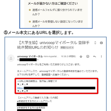
⑤メール本文にあるURLを選択します。