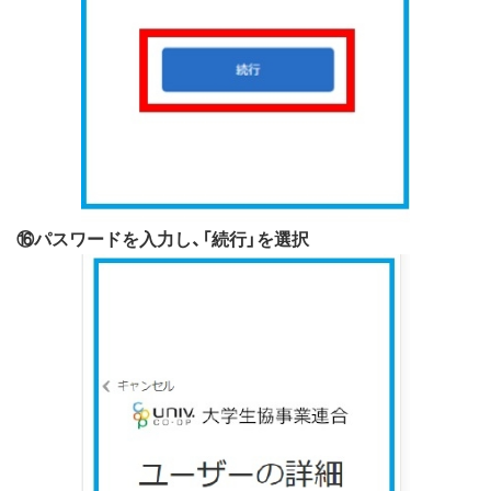
⑯パスワードを入力し、「続行」を選択