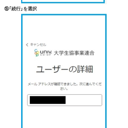
⑮「続行」を選択