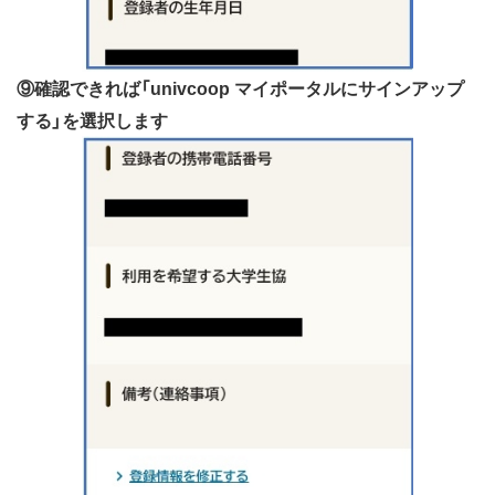
⑨確認できれば「univcoop マイポータルにサインアップ
する」を選択します