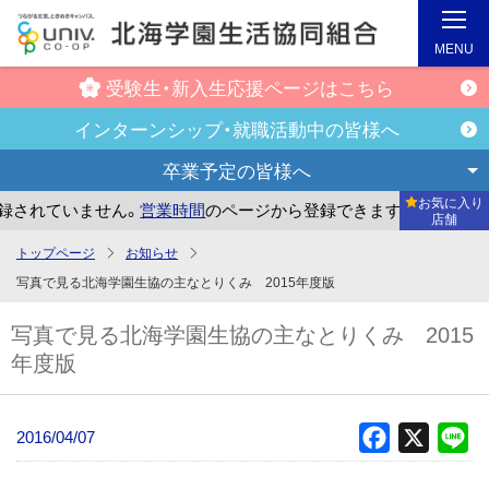
MENU
受験生・新入生
応援ページはこちら
インターンシップ・
就職活動中の皆様へ
卒業予定の
皆様へ
お気に入り
されていません。
営業時間
のページから登録できます。
まだ
店舗
メ
トップページ
お知らせ
イ
写真で見る北海学園生協の主なとりくみ 2015年度版
ン
写真で見る北海学園生協の主なとりくみ 2015
コ
年度版
ン
テ
ン
2016/04/07
Facebook
X
Li
ツ
へ