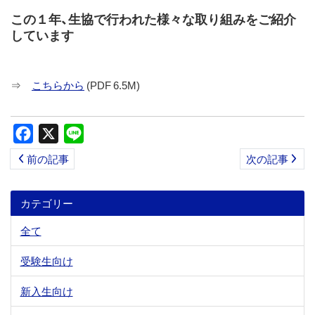
ス
この１年、生協で行われた様々な取り組みをご紹介
キ
しています
ッ
プ
⇒
こちらから
(PDF 6.5M)
Facebook
X
Line
前の記事
次の記事
カテゴリー
全て
受験生向け
新入生向け