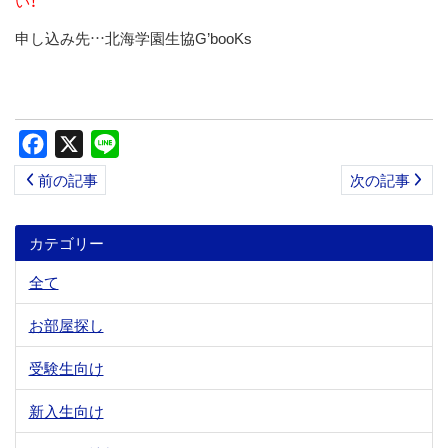
い！
申し込み先…北海学園生協G’booKs
Facebook
X
Line
前の記事
次の記事
カテゴリー
全て
お部屋探し
受験生向け
新入生向け