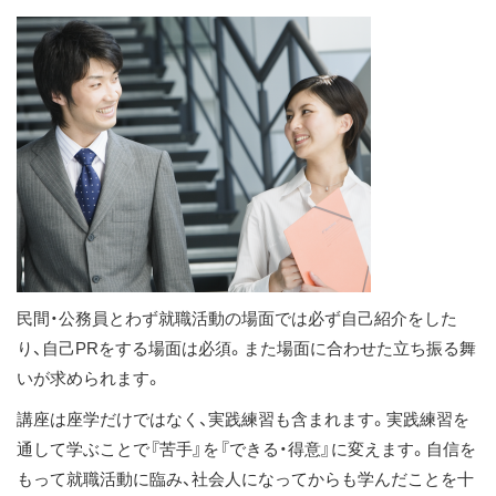
ス
キ
ッ
プ
民間・公務員とわず就職活動の場面では必ず自己紹介をした
り、自己PRをする場面は必須。また場面に合わせた立ち振る舞
いが求められます。
講座は座学だけではなく、実践練習も含まれます。実践練習を
通して学ぶことで『苦手』を『できる・得意』に変えます。自信を
もって就職活動に臨み、社会人になってからも学んだことを十