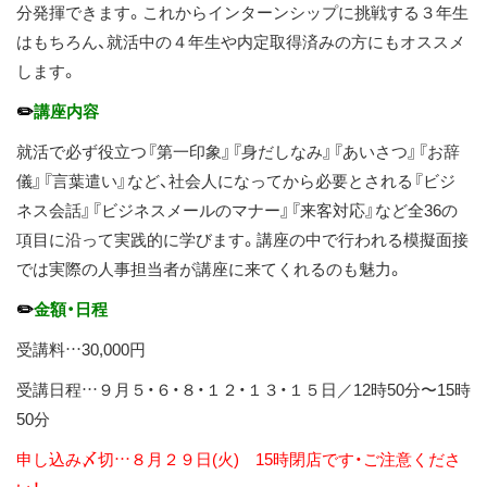
分発揮できます。これからインターンシップに挑戦する３年生
はもちろん、就活中の４年生や内定取得済みの方にもオススメ
します。
✏️
講座内容
就活で必ず役立つ『第一印象』『身だしなみ』『あいさつ』『お辞
儀』『言葉遣い』など、社会人になってから必要とされる『ビジ
ネス会話』『ビジネスメールのマナー』『来客対応』など全36の
項目に沿って実践的に学びます。講座の中で行われる模擬面接
では実際の人事担当者が講座に来てくれるのも魅力。
✏️
金額・日程
受講料…30,000円
受講日程…９月５・６・８・１２・１３・１５日／12時50分〜15時
50分
申し込み〆切…８月２９日(火) 15時閉店です・ご注意くださ