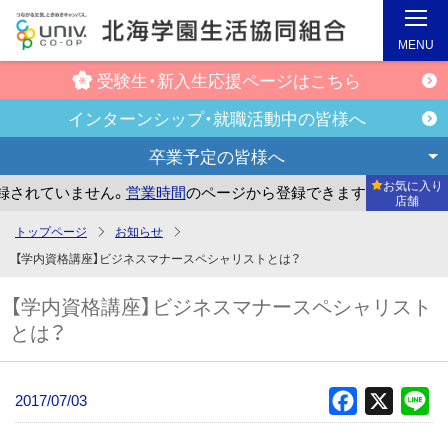
MENU
受験生・新入生
応援ページはこちら
インターンシップ・
就職活動中の皆様へ
卒業予定の
皆様へ
お気に入り
れていません。
営業時間
のページから登録できます。
まだお
店舗
メ
トップページ
お知らせ
イ
【学内資格講座】ビジネスマナースペシャリストとは？
ン
【学内資格講座】ビジネスマナースペシャリスト
コ
とは？
ン
テ
ン
2017/07/03
Facebook
X
Li
ツ
へ