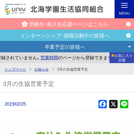
MENU
受験生・新入生
応援ページはこちら
インターンシップ・
就職活動中の皆様へ
卒業予定の
皆様へ
お気に入り
されていません。
営業時間
のページから登録できます。
まだ
店舗
メ
トップページ
お知らせ
3月の生協営業予定
イ
3月の生協営業予定
ン
コ
ン
2019/02/25
Facebook
X
Li
テ
ン
ツ
へ