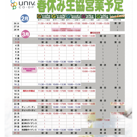
ス
キ
ッ
プ