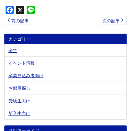
ス
Facebook
X
Line
キ
前の記事
次の記事
ッ
プ
カテゴリー
全て
イベント情報
卒業見込み者向け
お部屋探し
受験生向け
新入生向け
月別アーカイブ