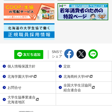
SNSで
シェア
個人情報保護方針
定款
北海学園大学HP
北海商科大学HP
全国大学生活協同
お問合せ
組合連合会
大学生協事業連合
北海道地区