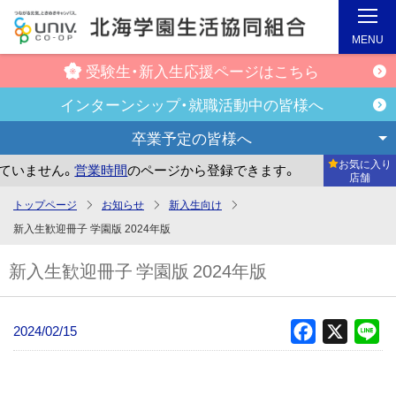
MENU
受験生・新入生
応援ページはこちら
インターンシップ・
就職活動中の皆様へ
卒業予定の
皆様へ
お気に入り
いません。
営業時間
のページから登録できます。
まだお気に
店舗
メ
トップページ
お知らせ
新入生向け
イ
新入生歓迎冊子 学園版 2024年版
ン
新入生歓迎冊子 学園版 2024年版
コ
ン
テ
2024/02/15
Facebook
X
Li
ン
ツ
へ