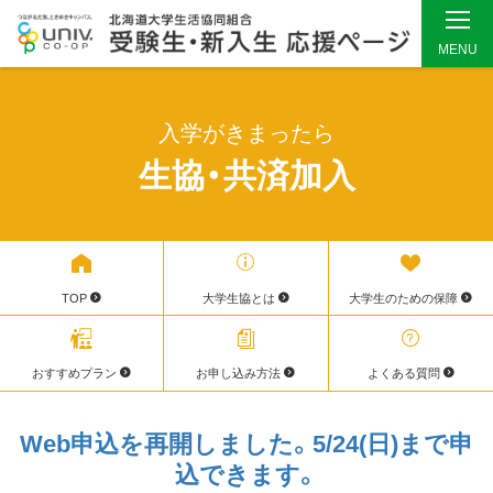
MENU
メ
イ
入学がきまったら
ン
生協・共済加入
コ
ン
テ
ン
ツ
TOP
大学生協とは
大学生のための保障
へ
ス
おすすめプラン
お申し込み方法
よくある質問
キ
ッ
Web申込を再開しました。5/24(日)まで申
プ
込できます。