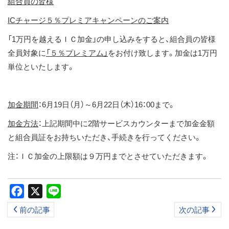
組合員の皆様
ス
ICチャージ５％プレミア
キャンペーンのご案内
キ
ッ
「1万円を越えるＩＣ加金」の申し込みをすると、組合員の皆様
プ
全員対象に
「５％プレミアム」
をお付け致します。加金は1万円
単位といたします。
加金期間
：6月19日（月）～6月22日（木）16：00まで。
加金方法
：上記期間中に2階サービスカウンターまで加金金額
と組合員証をお持ちいただき、手続きを行ってください。
注：ＩＣ加金の上限額は９万円までとさせていただきます。
Facebook
X
Line
前の記事
次の記事