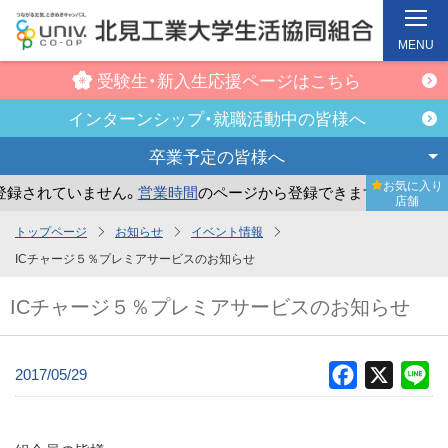
MENU
受験生・新入生
応援ページはこちら
インターンシップ・
就職活動中の皆様へ
卒業予定の
皆様へ
お気に入り
録されていません。
営業時間
のページから登録できます。
ま
店舗
メ
トップページ
お知らせ
イベント情報
イ
ICチャージ５％プレミアサービスのお知らせ
ン
ICチャージ５％プレミアサービスのお知らせ
コ
ン
テ
2017/05/29
Facebook
X
Li
ン
ツ
へ