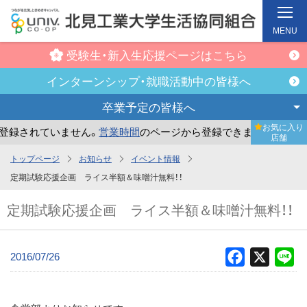
MENU
受験生・新入生
応援ページはこちら
インターンシップ・
就職活動中の皆様へ
卒業予定の
皆様へ
お気に入り
録されていません。
営業時間
のページから登録できます。
ま
店舗
メ
トップページ
お知らせ
イベント情報
イ
定期試験応援企画 ライス半額＆味噌汁無料！！
ン
定期試験応援企画 ライス半額＆味噌汁無料！！
コ
ン
テ
2016/07/26
Facebook
X
Li
ン
ツ
へ