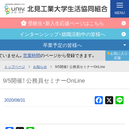
MENU
受験生・新入生
応援ページはこちら
インターンシップ・
就職活動中の皆様へ
卒業予定の
皆様へ
お気に入り
いません。
営業時間
のページから登録できます。
まだお気に
店舗
メ
トップページ
お知らせ
9/5開催！ 公務員セミナーOnLine
イ
9/5開催！ 公務員セミナーOnLine
ン
コ
ン
2020/08/31
Facebook
X
Li
テ
ン
ツ
へ