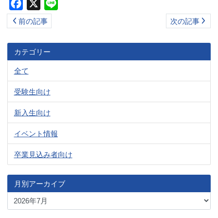
Facebook
X
Line
ス
前の記事
次の記事
キ
ッ
プ
カテゴリー
全て
受験生向け
新入生向け
イベント情報
卒業見込み者向け
月別アーカイブ