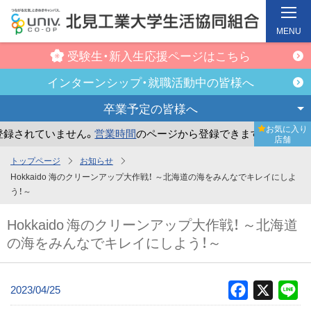
MENU
受験生・新入生
応援ページはこちら
インターンシップ・
就職活動中の皆様へ
卒業予定の
皆様へ
お気に入り
録されていません。
営業時間
のページから登録できます。
ま
店舗
メ
トップページ
お知らせ
イ
Hokkaido 海のクリーンアップ大作戦！ ～北海道の海をみんなでキレイにしよ
ン
う！～
コ
Hokkaido 海のクリーンアップ大作戦！ ～北海道
ン
の海をみんなでキレイにしよう！～
テ
ン
ツ
2023/04/25
Facebook
X
Li
へ