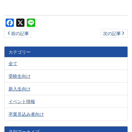
ス
キ
ッ
Facebook
X
Line
プ
前の記事
次の記事
カテゴリー
全て
受験生向け
新入生向け
イベント情報
卒業見込み者向け
月別アーカイブ