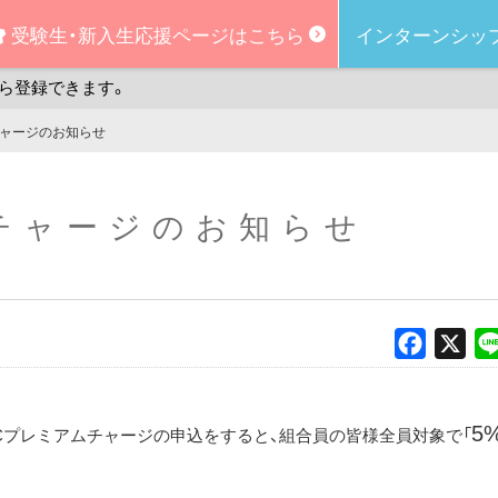
受験生・新入生
応援ページはこちら
インターンシッ
ら登録できます。
チャージのお知らせ
チャージのお知らせ
Faceboo
X
5
）でICプレミアムチャージの申込をすると、組合員の皆様全員対象で「