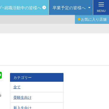
プ・
就職活動中の皆様へ
卒業予定の
皆様へ
MENU
お気に入り
店舗
k
Line
カテゴリー
全て
%
受験生向け
新入生向け