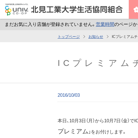
まだお気に入り店舗が登録されていません。
営業時間
のページか
メ
トップページ
お知らせ
ICプレミアム
イ
ン
コ
ICプレミアム
ン
テ
ン
ツ
2016/10/03
へ
ス
キ
本日、10月3日（月）から10月7日（金
ッ
プレミアム
」をお付けします。
プ