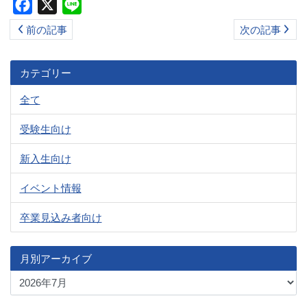
Facebook
X
Line
ス
前の記事
次の記事
キ
ッ
プ
カテゴリー
全て
受験生向け
新入生向け
イベント情報
卒業見込み者向け
月別アーカイブ