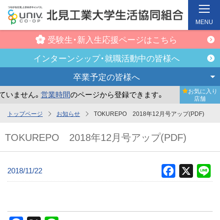
MENU
受験生・新入生
応援ページはこちら
インターンシップ・
就職活動中の皆様へ
卒業予定の
皆様へ
お気に入り
いません。
営業時間
のページから登録できます。
まだお気に
店舗
メ
トップページ
お知らせ
TOKUREPO 2018年12月号アップ(PDF)
イ
TOKUREPO 2018年12月号アップ(PDF)
ン
コ
ン
2018/11/22
Facebook
X
Li
テ
ン
ツ
へ