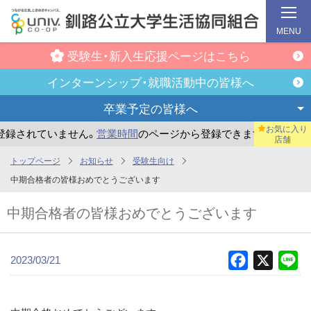
MENU
受験生・新入生
応援ページはこちら
インターンシップ・
就職活動中の皆様へ
卒業予定の
皆様へ
お気に入り
録されていません。
営業時間
のページから登録できます。
ま
店舗
メ
トップページ
お知らせ
受験生向け
イ
中期合格者の皆様おめでとうございます
ン
中期合格者の皆様おめでとうございます
コ
ン
テ
2023/03/21
Facebook
X
Li
ン
ツ
へ