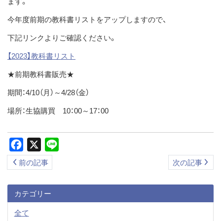
ます。
ス
今年度前期の教科書リストをアップしますので、
キ
ッ
下記リンクよりご確認ください。
プ
【2023】教科書リスト
★前期教科書販売★
期間：4/10（月）～4/28（金）
場所：生協購買 10：00～17：00
Facebook
X
Line
前の記事
次の記事
カテゴリー
全て