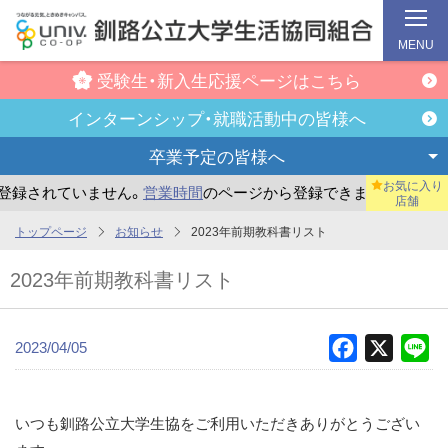
MENU
受験生・新入生
応援ページはこちら
インターンシップ・
就職活動中の皆様へ
卒業予定の
皆様へ
お気に入り
録されていません。
営業時間
のページから登録できます。
ま
店舗
メ
トップページ
お知らせ
2023年前期教科書リスト
イ
2023年前期教科書リスト
ン
コ
ン
2023/04/05
Facebook
X
Li
テ
ン
ツ
いつも釧路公立大学生協をご利用いただきありがとうござい
へ