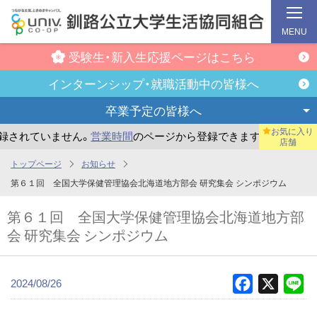
MENU
受験生・新入生
応援ページはこちら
インターンシップ・
就職活動中の皆様へ
卒業予定の
皆様へ
お気に入り
されていません。
営業時間
のページから登録できます。
まだ
店舗
メ
トップページ
お知らせ
イ
第６１回 全国大学保健管理協会北海道地方部会 研究集会 シンポジウム
ン
第６１回 全国大学保健管理協会北海道地方部
コ
会 研究集会 シンポジウム
ン
テ
ン
2024/08/26
Facebook
X
Li
ツ
へ