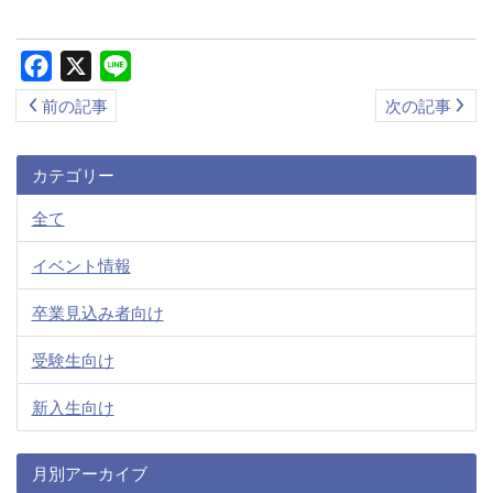
ス
キ
Facebook
X
Line
ッ
前の記事
次の記事
プ
カテゴリー
全て
イベント情報
卒業見込み者向け
受験生向け
新入生向け
月別アーカイブ