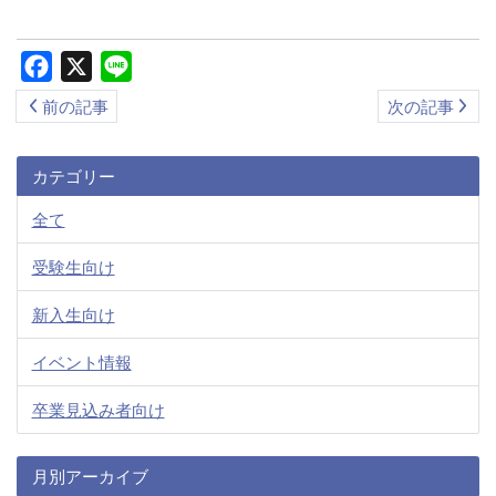
ス
キ
Facebook
X
Line
ッ
前の記事
次の記事
プ
カテゴリー
全て
受験生向け
新入生向け
イベント情報
卒業見込み者向け
月別アーカイブ