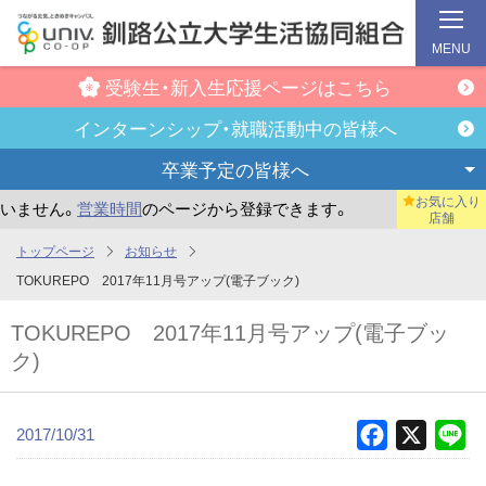
MENU
受験生・新入生
応援ページはこちら
インターンシップ・
就職活動中の皆様へ
卒業予定の
皆様へ
お気に入り
ません。
営業時間
のページから登録できます。
まだお気に入
店舗
メ
トップページ
お知らせ
イ
TOKUREPO 2017年11月号アップ(電子ブック)
ン
TOKUREPO 2017年11月号アップ(電子ブッ
コ
ク)
ン
テ
ン
2017/10/31
Facebook
X
Li
ツ
へ