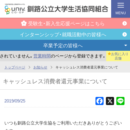
MENU
受験生・新入生
応援ページはこちら
インターンシップ・
就職活動中の皆様へ
卒業予定の
皆様へ
お気に入り
ていません。
営業時間
のページから登録できます。
まだお気
店舗
メ
トップページ
お知らせ
キャッシュレス消費者還元事業について
イ
キャッシュレス消費者還元事業について
ン
コ
ン
2019/09/25
Facebook
X
Li
テ
ン
ツ
いつも釧路公立大学生協をご利用いただきありがとうござい
へ