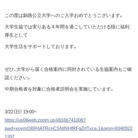
ス
キ
この度は釧路公立大学へのご入学おめでとうございます。
ッ
大学生協では実りある４年間を過ごしていただける様に福利
プ
厚生として
大学生活をサポートしております。
ぜひ、大学から届く合格案内に同封されている生協案内もご確
認ください。
中期合格者を対象に合格者説明会を実施しています。
3/22（日） 19:00~
https://us06web.zoom.us/j/8166741008?
pwd=xoymDBR4ATRcnCSNtNHfRFgZrtTxce.1&omn=8340922
1397