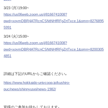
3/23 （月）19:00~
https://us06web.zoom.us/j/8166741008?
pwd=xoymDBR4ATRcnCSNtNHfRFgZrtTxce.1&omn=8276895
5991
3/24 （火）15:00~
https://us06web.zoom.us/j/8166741008?
pwd=xoymDBR4ATRcnCSNtNHfRFgZrtTxce.1&omn=8200305
4851
詳細は下記のURLからご確認ください。
https://www.hokkaido-univcoop.jp/kushiro-
puc/news/shinnyusei/news-1982/
皆様のご参加お待ちしております。