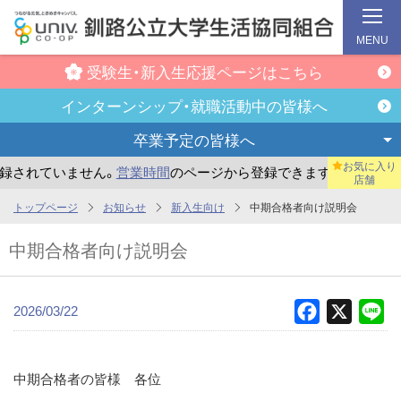
MENU
受験生・新入生
応援ページはこちら
インターンシップ・
就職活動中の皆様へ
卒業予定の
皆様へ
お気に入り
されていません。
営業時間
のページから登録できます。
まだ
店舗
メ
トップページ
お知らせ
新入生向け
中期合格者向け説明会
イ
中期合格者向け説明会
ン
コ
ン
2026/03/22
Facebook
X
Li
テ
ン
ツ
中期合格者の皆様 各位
へ