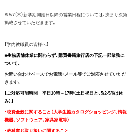
※5/7（木）新学期開始日以降の営業日程については、決まり次第
掲載させていただきます。
【学内教職員の皆様へ】
■生協店舗休業に関わらず、購買書籍旅行店の下記一部業務に
ついて、
お問い合わせベースでお電話・メール等でご対応させていただ
きます。
【ご対応可能時間 平日
10
時～
17
時（土日祝日と、
5/2-5/6
は休
み）】
・校費全般に関すること（大学生協カタログショッピング、情報
機器、ソフトウェア、家具家電等）
・教科書お取り扱いに関すること