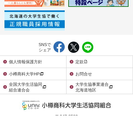
SNSで
シェア
個人情報保護方針
定款
小樽商科大学HP
お問合せ
全国大学生活協同
大学生協事業連合
組合連合会
北海道地区
〒047-8503
小樽市緑3丁目5番21号
TEL：0134-23-2298