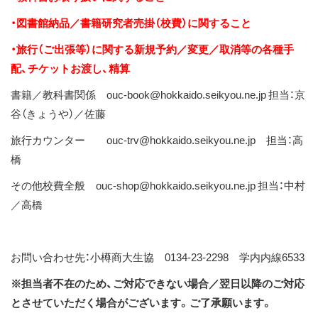
・図書館納品／書籍研究者売掛（校費）に関すること
・旅行（ご出張等）に関する新規予約／変更／取消等の各種手
配、チケットお渡し、精算
書籍／教科書関係 ouc-book@hokkaido.seikyou.ne.jp 担当：京
谷（きょうや）／佐藤
旅行カウンター ouc-trv@hokkaido.seikyou.ne.jp 担当：高
橋
その他校費全般 ouc-shop@hokkaido.seikyou.ne.jp 担当：中村
／高橋
お問い合わせ先：小樽商大生協 0134-23-2298 学内内線6533
※担当者不在のため、ご対応できない場合／翌日以降のご対応
とさせていただく場合がございます。ご了承願います。