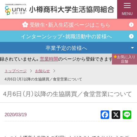
MENU
受験生・新入生
応援ページはこちら
インターンシップ・
就職活動中の皆様へ
卒業予定の
皆様へ
お気に入り
れていません。
営業時間
のページから登録できます。
まだお
店舗
メ
トップページ
お知らせ
イ
4月6日（月）以降の生協購買／食堂営業について
ン
4月6日（月）以降の生協購買／食堂営業について
コ
ン
テ
2020/03/19
Facebook
X
Li
ン
ツ
へ