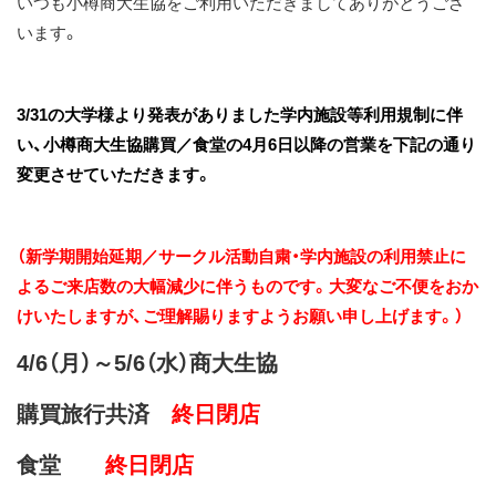
いつも小樽商大生協をご利用いただきましてありがとうござ
ス
います。
キ
ッ
プ
3/31
の大学様より発表がありました学内施設等利用規制に伴
い、小樽商大生協購買／食堂の
4
月
6
日以降の営業を下記の通り
変更させていただきます。
（新学期開始延期／サークル活動自粛・学内施設の利用禁止
に
よるご来店数の大幅減少に伴うものです。大変なご不便をおか
けいたしますが、
ご理解賜りますようお願い申し上げます。）
4/6（月）～5/6（水）商大生協
購買旅行共済
終日閉店
食堂
終日閉店