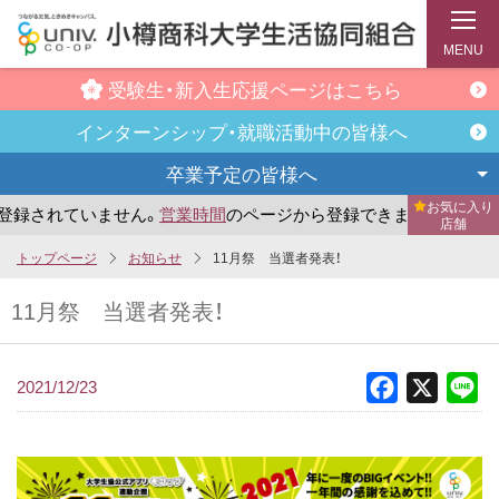
MENU
受験生・新入生
応援ページはこちら
インターンシップ・
就職活動中の皆様へ
卒業予定の
皆様へ
お気に入り
録されていません。
営業時間
のページから登録できます。
ま
店舗
メ
トップページ
お知らせ
11月祭 当選者発表！
イ
11月祭 当選者発表！
ン
コ
ン
2021/12/23
Facebook
X
Li
テ
ン
ツ
へ