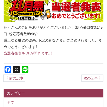
ス
キ
ッ
プ
たくさんのご応募ありがとうございました。（総応募口数3,149
口・総応募者数894名）
厳正なる抽選の結果、下記のみなさまがご当選されました。お
めでとうございます！
当選者発表（PDFが開きます。）
Facebook
X
Line
前の記事
次の記事
カテゴリー
全て