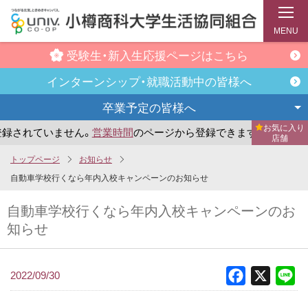
MENU
受験生・新入生
応援ページはこちら
インターンシップ・
就職活動中の皆様へ
卒業予定の
皆様へ
お気に入り
録されていません。
営業時間
のページから登録できます。
ま
店舗
メ
トップページ
お知らせ
イ
自動車学校行くなら年内入校キャンペーンのお知らせ
ン
自動車学校行くなら年内入校キャンペーンのお
コ
知らせ
ン
テ
ン
2022/09/30
Facebook
X
Li
ツ
へ