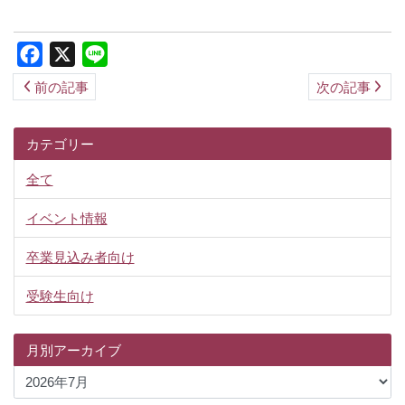
ス
キ
Facebook
X
Line
ッ
前の記事
次の記事
プ
カテゴリー
全て
イベント情報
卒業見込み者向け
受験生向け
月別アーカイブ