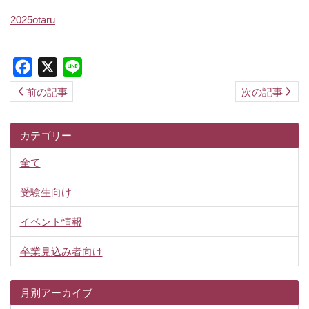
ス
2025otaru
キ
ッ
Facebook
X
Line
プ
前の記事
次の記事
カテゴリー
全て
受験生向け
イベント情報
卒業見込み者向け
月別アーカイブ