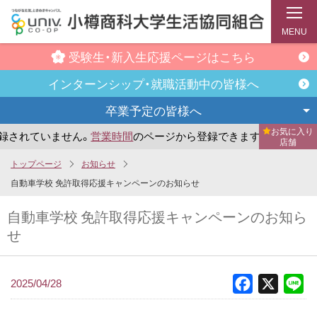
MENU
受験生・新入生
応援ページはこちら
インターンシップ・
就職活動中の皆様へ
卒業予定の
皆様へ
お気に入り
されていません。
営業時間
のページから登録できます。
まだ
店舗
メ
トップページ
お知らせ
イ
自動車学校 免許取得応援キャンペーンのお知らせ
ン
自動車学校 免許取得応援キャンペーンのお知ら
コ
せ
ン
テ
ン
2025/04/28
Facebook
X
Li
ツ
へ