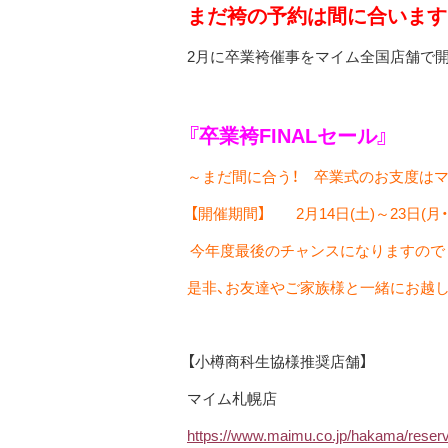
まだ袴の予約は間に合います
2
月に卒業袴催事をマイム全国店舗で開
『卒業袴
FINAL
セール』
～まだ間に合う！ 卒業式のお支度は
【開催期間】
2
月
14
日
(
土
)
～
23
日
(
月
今年度最後のチャンスになりますので
是非、お友達やご家族様と一緒にお越
【小樽商科生協様推奨店舗】
マイム札幌店
https://www.maimu.co.jp/hakama/reser