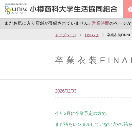
まだお気に入り店舗が登録されていません。
営業時間
のページか
メ
トップページ
お知らせ
卒業衣装FINA
イ
ン
コ
卒業衣装FIN
ン
テ
ン
ツ
2026/02/03
へ
ス
キ
今年
3
月に卒業予定の方で、
ッ
まだ袴をレンタルしていない方や、袴
プ