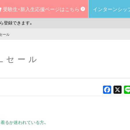
受験生・新入生
応援ページはこちら
インターンシッ
ら登録できます。
Lセール
ALセール
Faceboo
X
を着るか迷われている方、