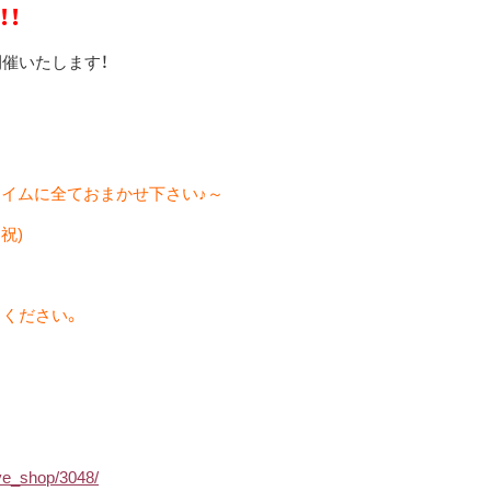
！！
催いたします！
マイムに全ておまかせ下さい
♪
～
・祝
)
しください。
ve_shop/3048/