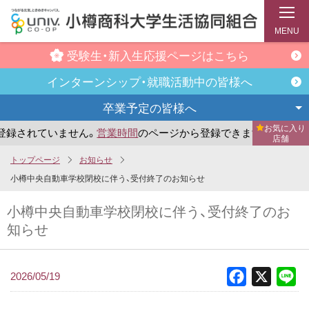
MENU
受験生・新入生
応援ページはこちら
インターンシップ・
就職活動中の皆様へ
卒業予定の
皆様へ
お気に入り
録されていません。
営業時間
のページから登録できます。
ま
店舗
メ
トップページ
お知らせ
イ
小樽中央自動車学校閉校に伴う、受付終了のお知らせ
ン
小樽中央自動車学校閉校に伴う、受付終了のお
コ
知らせ
ン
テ
ン
2026/05/19
Facebook
X
Li
ツ
へ