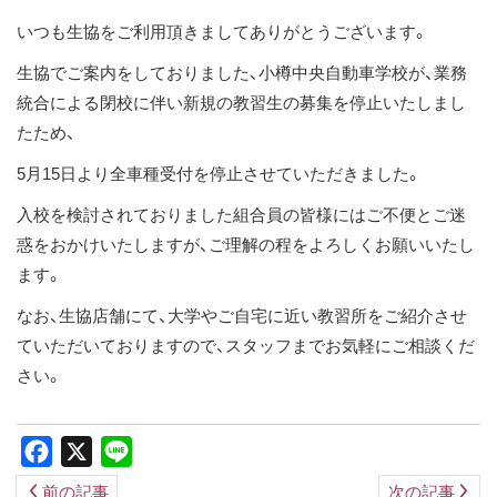
ス
いつも生協をご利用頂きましてありがとうございます。
キ
生協でご案内をしておりました、小樽中央自動車学校が、業務
ッ
統合による閉校に伴い新規の教習生の募集を停止いたしまし
プ
たため、
5月15日より全車種受付を停止させていただきました。
入校を検討されておりました組合員の皆様にはご不便とご迷
惑をおかけいたしますが、ご理解の程をよろしくお願いいたし
ます。
なお、生協店舗にて、大学やご自宅に近い教習所をご紹介させ
ていただいておりますので、スタッフまでお気軽にご相談くだ
さい。
Facebook
X
Line
前の記事
次の記事