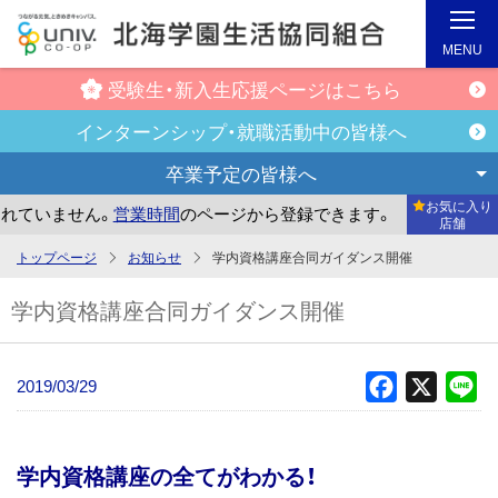
MENU
受験生・新入生
応援ページはこちら
インターンシップ・
就職活動中の皆様へ
卒業予定の
皆様へ
お気に入り
いません。
営業時間
のページから登録できます。
まだお気に
店舗
メ
トップページ
お知らせ
学内資格講座合同ガイダンス開催
イ
学内資格講座合同ガイダンス開催
ン
コ
ン
2019/03/29
Facebook
X
Li
テ
ン
ツ
学内資格講座の全てがわかる！
へ