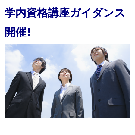
ス
学内資格講座ガイダンス
キ
ッ
開催！
プ