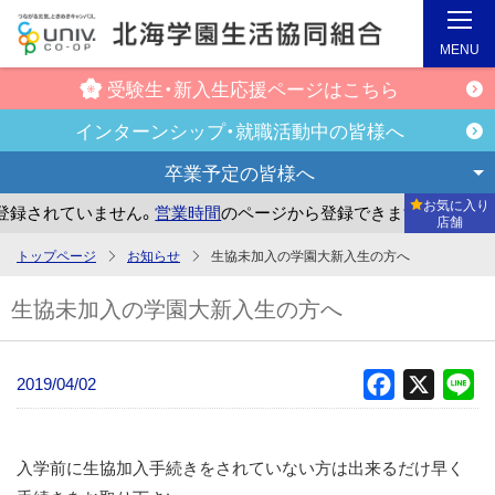
MENU
受験生・新入生
応援ページはこちら
インターンシップ・
就職活動中の皆様へ
卒業予定の
皆様へ
お気に入り
録されていません。
営業時間
のページから登録できます。
ま
店舗
メ
トップページ
お知らせ
生協未加入の学園大新入生の方へ
イ
生協未加入の学園大新入生の方へ
ン
コ
ン
2019/04/02
Facebook
X
Li
テ
ン
ツ
入学前に生協加入手続きをされていない方は出来るだけ早く
へ