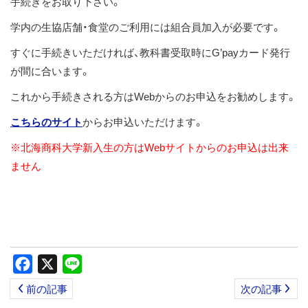
手続きをお取り下さい。
ス
学内の生協店舗・食堂のご利用には組合員加入が必要です。
キ
ッ
すぐに手続きいただければ、教科書受取時にG’payカード発行
プ
が間に合います。
これから手続きされる方はWebからのお申込をお勧めします。
こちらのサイト
からお申込いただけます。
※北海商科大学新入生の方はWebサイトからのお申込は出来
ません
Facebook
X
Line
前の記事
次の記事