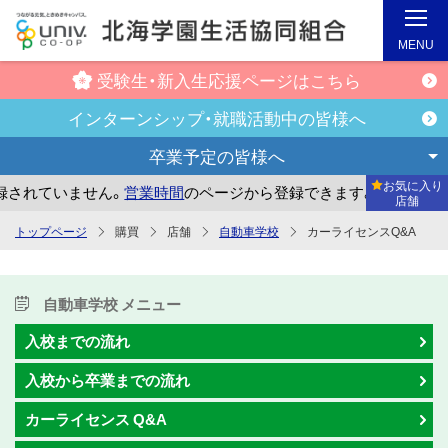
MENU
受験生・新入生
応援ページはこちら
インターンシップ・
就職活動中の皆様へ
卒業予定の
皆様へ
お気に入り
れていません。
営業時間
のページから登録できます。
まだお
店舗
メ
トップページ
購買
店舗
自動車学校
カーライセンスQ&A
イ
ン
コ
自動車学校 メニュー
ン
入校までの流れ
テ
入校から卒業までの流れ
ン
ツ
カーライセンス Q&A
へ