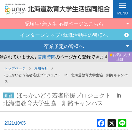
MENU
受験生・新入生
応援ページはこちら
インターンシップ・
就職活動中の皆様へ
卒業予定の
皆様へ
お気に入り
れていません。
営業時間
のページから登録できます。
まだお
店舗
メ
トップページ
お知らせ
イ
ほっかいどう若者応援プロジェクト in 北海道教育大学生協 釧路キャンパ
ン
ス
コ
ほっかいどう若者応援プロジェクト in
釧路
ン
北海道教育大学生協 釧路キャンパス
テ
ン
ツ
2021/10/05
Facebook
X
Li
へ