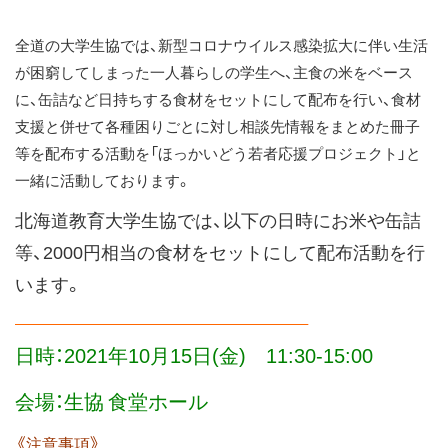
ス
キ
全道の大学生協では、新型コロナウイルス感染拡大に伴い生活
ッ
が困窮してしまった一人暮らしの学生へ、主食の米をベース
プ
に、缶詰など日持ちする食材をセットにして配布を行い、食材
支援と併せて各種困りごとに対し相談先情報をまとめた冊子
等を配布する活動を「ほっかいどう若者応援プロジェクト」と
一緒に活動しております。
北海道教育大学生協では、以下の日時にお米や缶詰
等、2000円相当の食材をセットにして配布活動を行
います。
———————————————————–
日時：2021年10月15日(金) 11:30-15:00
会場：生協 食堂ホール
《注意事項》