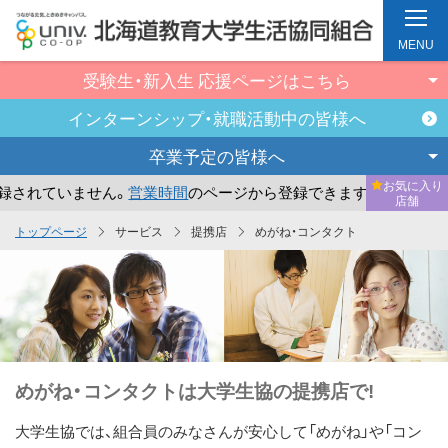
MENU
受験生・新入生
応援ページはこちら
インターンシップ・
就職活動中の皆様へ
卒業予定の
皆様へ
お気に入り
されていません。
営業時間
のページから登録できます。
まだ
店舗
メ
トップページ
サービス
提携店
めがね・コンタクト
イ
ン
コ
ン
テ
ン
めがね・コンタクトは大学生協の提携店で!
ツ
大学生協では、組合員のみなさんが安心して「めがね」や「コン
へ