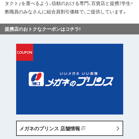
タクト」を選べるよう、信頼のおける専門、百貨店と提携！学生・
ス
教職員のみなさんに組合員割引価格で、ご提供しています。
キ
ッ
提携店のおトクなクーポンはコチラ!
プ
メガネのプリンス
店舗情報