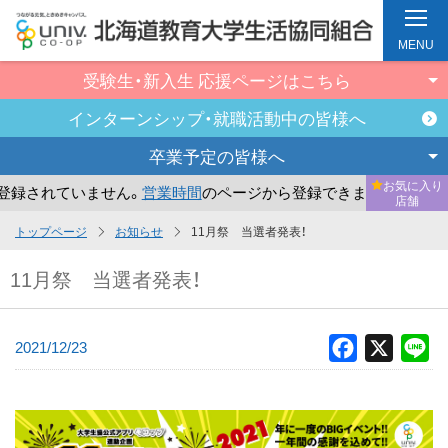
MENU
受験生・新入生
応援ページはこちら
インターンシップ・
就職活動中の皆様へ
卒業予定の
皆様へ
お気に入り
録されていません。
営業時間
のページから登録できます。
ま
店舗
メ
トップページ
お知らせ
11月祭 当選者発表！
イ
11月祭 当選者発表！
ン
コ
ン
2021/12/23
Facebook
X
Li
テ
ン
ツ
へ