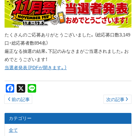
ス
キ
ッ
プ
たくさんのご応募ありがとうございました。（総応募口数3,149
口・総応募者数894名）
厳正なる抽選の結果、下記のみなさまがご当選されました。お
めでとうございます！
当選者発表（PDFが開きます。）
Facebook
X
Line
前の記事
次の記事
カテゴリー
全て