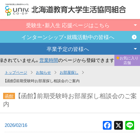
受験生・新入生
応援ページはこちら
インターンシップ・
就職活動中の皆様へ
卒業予定の
皆様へ
お気に入り
れていません。
営業時間
のページから登録できます。
まだ
店舗
メ
トップページ
お知らせ
お部屋探し
イ
【函館】前期受験時お部屋探し相談会のご案内
ン
【函館】前期受験時お部屋探し相談会のご案
コ
函館
内
ン
テ
ン
2026/02/16
Facebook
X
Li
ツ
へ