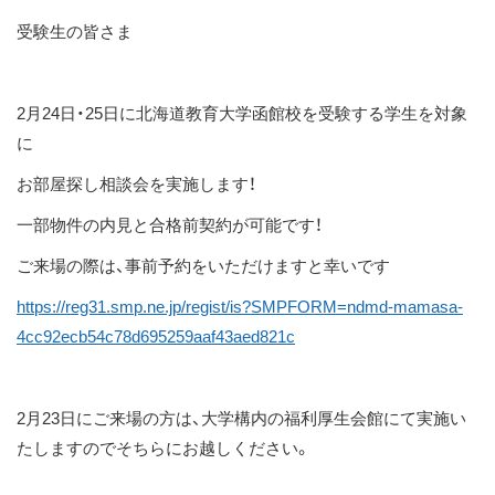
ス
受験生の皆さま
キ
ッ
プ
2月24日・25日に北海道教育大学函館校を受験する学生を対象
に
お部屋探し相談会を実施します！
一部物件の内見と合格前契約が可能です！
ご来場の際は、事前予約をいただけますと幸いです
https://reg31.smp.ne.jp/regist/is?SMPFORM=ndmd-mamasa-
4cc92ecb54c78d695259aaf43aed821c
2月23日にご来場の方は、大学構内の福利厚生会館にて実施い
たしますのでそちらにお越しください。