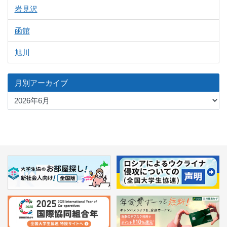
岩見沢
函館
旭川
月別アーカイブ