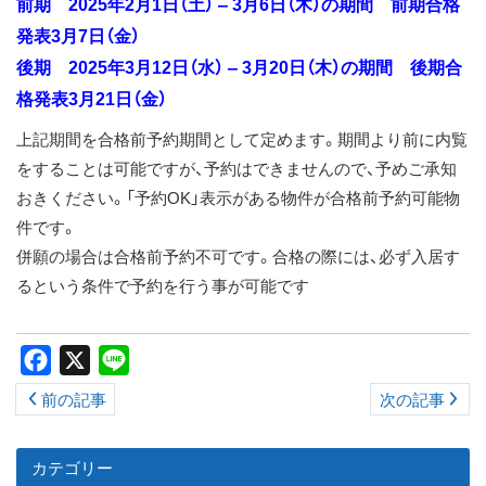
前期 2025年2月1日（土） ‒ 3月6日（木）の期間 前期合格
ス
発表3月7日（金）
キ
後期 2025年3月12日（水） ‒ 3月20日（木）の期間 後期合
ッ
格発表3月21日（金）
プ
上記期間を合格前予約期間として定めます。期間より前に内覧
をすることは可能ですが、予約はできませんので、予めご承知
おきください。「予約OK」表示がある物件が合格前予約可能物
件です。
併願の場合は合格前予約不可です。合格の際には、必ず入居す
るという条件で予約を行う事が可能です
Facebook
X
Line
前の記事
次の記事
カテゴリー