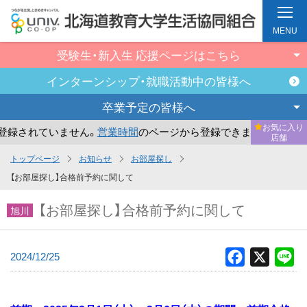
MENU
受験生・新入生
応援ページはこちら
インターンシップ・
就職活動中の皆様へ
卒業予定の
皆様へ
お気に入り
録されていません。
営業時間
のページから登録できます。
ま
店舗
メ
トップページ
お知らせ
お部屋探し
イ
【お部屋探し】合格前予約に関して
ン
【お部屋探し】合格前予約に関して
コ
旭川
ン
テ
2024/12/25
Facebook
X
Li
ン
ツ
へ