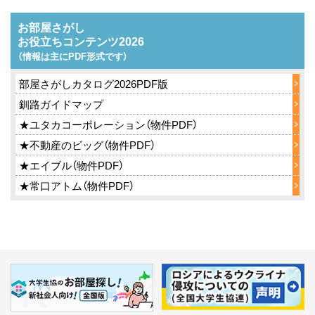
ス
お部屋さがし
キ
お役立ちコンテンツ2026
ッ
（情報は主にPDF形式です）
プ
部屋さがしカタログ2026PDF版
釧路ガイドマップ
★ユタカコーポレーション（物件PDF）
★不動産のビッグ（物件PDF）
★エイブル（物件PDF）
★常口アトム（物件PDF）