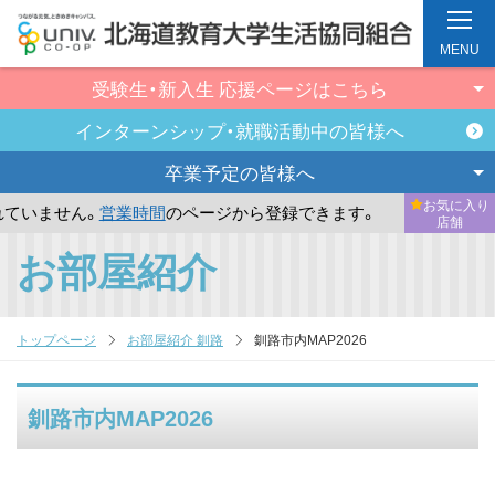
MENU
受験生・新入生
応援ページはこちら
インターンシップ・
就職活動中の皆様へ
卒業予定の
皆様へ
お気に入り
ていません。
営業時間
のページから登録できます。
まだお気
店舗
メ
お部屋紹介
イ
ン
コ
トップページ
お部屋紹介 釧路
釧路市内MAP2026
ン
テ
釧路市内MAP2026
ン
ツ
へ