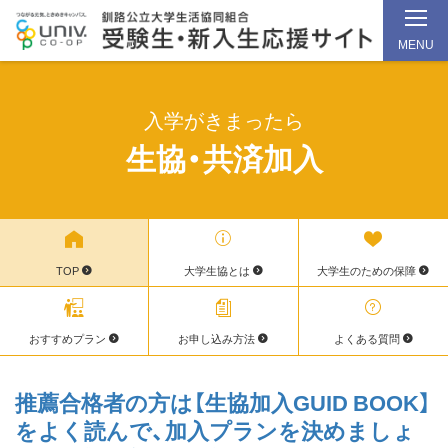
MENU
メ
イ
入学がきまったら
ン
生協・共済加入
コ
ン
テ
ン
ツ
TOP
大学生協とは
大学生のための保障
へ
ス
おすすめプラン
お申し込み方法
よくある質問
キ
ッ
推薦合格者の方は【生協加入GUID BOOK】
プ
をよく読んで、加入プランを決めましょ