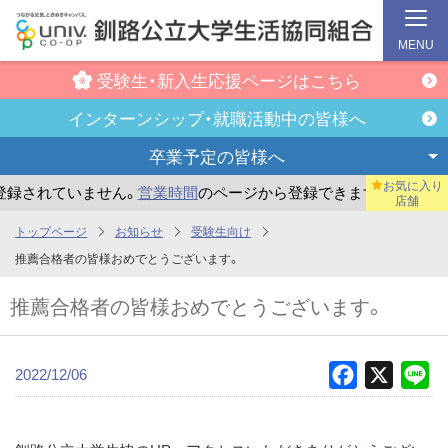
MENU
受験生・新入生
応援ページはこちら
インターンシップ・
就職活動中の皆様へ
卒業予定の
皆様へ
お気に入り
されていません。
営業時間
のページから登録できます。
まだ
店舗
メ
トップページ
お知らせ
受験生向け
イ
推薦合格者の皆様おめでとうございます。
ン
推薦合格者の皆様おめでとうございます。
コ
ン
テ
2022/12/06
Facebook
X
Li
ン
ツ
へ