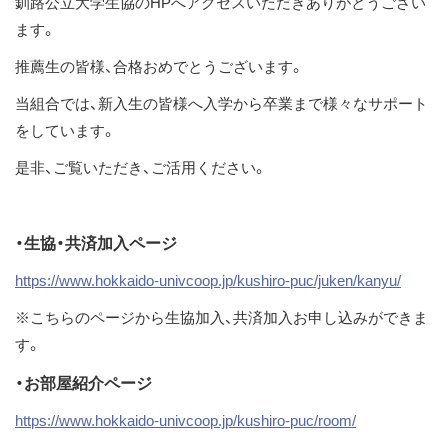
釧路公立大学生協のHPへアクセスいただきありがとうござい
ス
ます。
キ
推薦生の皆様、合格おめでとうございます。
ッ
プ
当組合では、新入生の皆様へ入学から卒業まで様々なサポート
をしています。
是非、ご覧いただき、ご活用ください。
・生協・共済加入ページ
https://www.hokkaido-univcoop.jp/kushiro-puc/juken/kanyu/
※こちらのページから生協加入、共済加入お申し込みができま
す。
・お部屋紹介ページ
https://www.hokkaido-univcoop.jp/kushiro-puc/room/