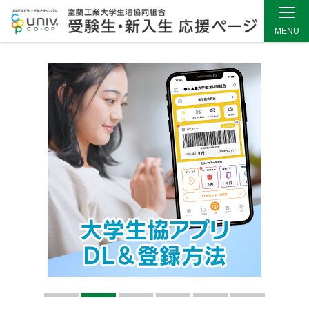
MENU
メ
イ
ン
コ
ン
テ
ン
ツ
へ
ス
キ
ッ
プ