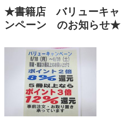
ス
★書籍店
バリューキャ
キ
ンペーン
のお知らせ★
ッ
プ