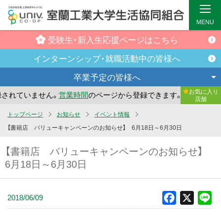
MENU
受験生・新入生
応援ページはこちら
インターンシップ・
就職活動中の皆様へ
卒業予定の
皆様へ
お気に入り
れていません。
営業時間
のページから登録できます。
まだお
店舗
メ
トップページ
お知らせ
イベント情報
イ
【書籍店 バリューキャンペーンのお知らせ】 6月18日～6月30日
ン
【書籍店 バリューキャンペーンのお知らせ】
コ
6月18日～6月30日
ン
テ
ン
2018/06/09
Facebook
X
Li
ツ
へ