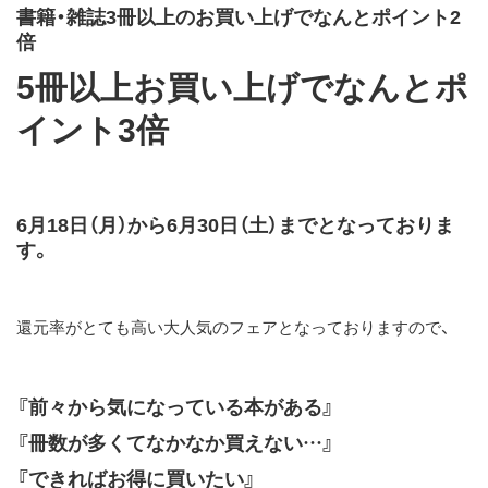
書籍・雑誌
3
冊以上のお買い上げでなんとポイント
2
倍
5
冊以上お買い上げでなんとポ
イント
3
倍
6月18日（月）
から
6月30日（土）
までとなっておりま
す。
還元率がとても高い大人気のフェアとなっておりますので、
『
前々から気になっている本がある
』
『
冊数が多くてなかなか買えない
…』
『
できればお得に買いたい
』