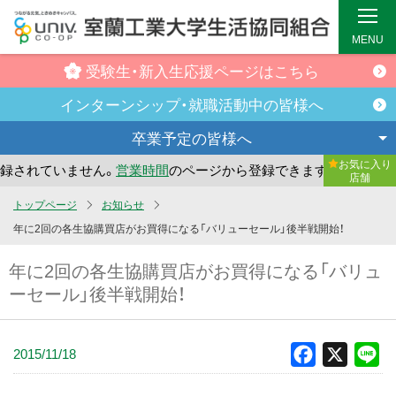
MENU
受験生・新入生
応援ページはこちら
インターンシップ・
就職活動中の皆様へ
卒業予定の
皆様へ
お気に入り
されていません。
営業時間
のページから登録できます。
まだ
店舗
メ
トップページ
お知らせ
イ
年に2回の各生協購買店がお買得になる「バリューセール」後半戦開始！
ン
年に2回の各生協購買店がお買得になる「バリュ
コ
ーセール」後半戦開始！
ン
テ
ン
2015/11/18
Facebook
X
Li
ツ
へ