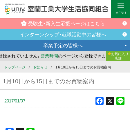
MENU
受験生・新入生
応援ページはこちら
インターンシップ・
就職活動中の皆様へ
卒業予定の
皆様へ
お気に入り
録されていません。
営業時間
のページから登録できます。
ま
店舗
メ
トップページ
お知らせ
1月10日から15日までのお買物案内
イ
1月10日から15日までのお買物案内
ン
コ
ン
2017/01/07
Facebook
X
Li
テ
ン
ツ
へ