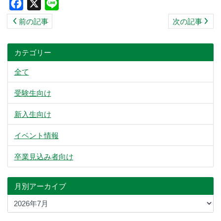
Facebook
X
Line
ス
前の記事
次の記事
キ
ッ
プ
カテゴリー
全て
受験生向け
新入生向け
イベント情報
卒業見込み者向け
月別アーカイブ