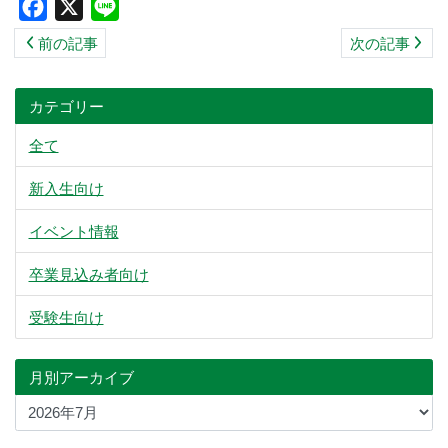
Facebook
X
Line
ス
前の記事
次の記事
キ
ッ
プ
カテゴリー
全て
新入生向け
イベント情報
卒業見込み者向け
受験生向け
月別アーカイブ