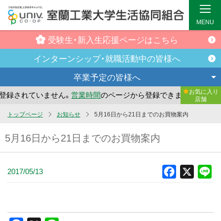
MENU
受験生・新入生
応援ページはこちら
インターンシップ・
就職活動中の皆様へ
卒業予定の
皆様へ
お気に入り
録されていません。
営業時間
のページから登録できます。
ま
店舗
メ
トップページ
お知らせ
5月16日から21日までのお買物案内
イ
5月16日から21日までのお買物案内
ン
コ
ン
2017/05/13
Facebook
X
Li
テ
ン
ツ
へ