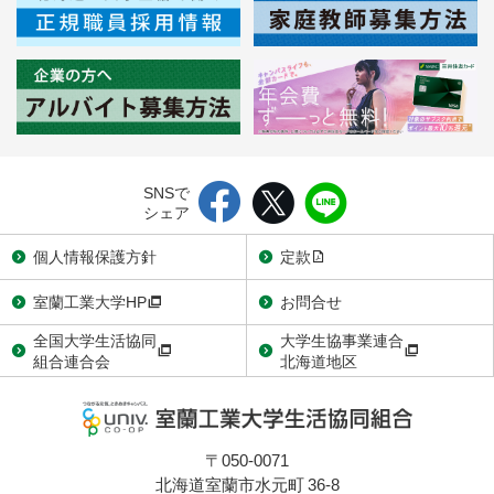
SNSで
シェア
個人情報保護方針
定款
室蘭工業大学HP
お問合せ
全国大学生活協同
大学生協事業連合
組合連合会
北海道地区
〒050-0071
北海道室蘭市水元町 36-8