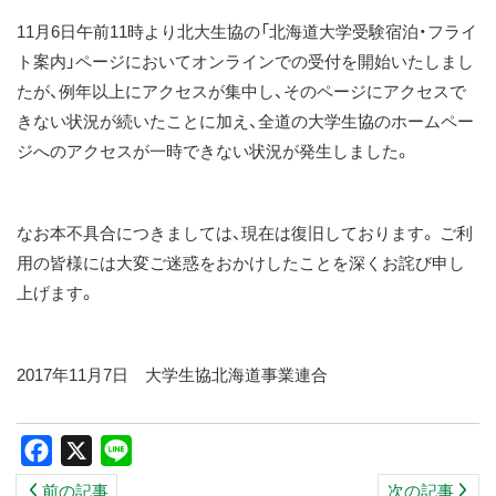
ス
11月6日午前11時より北大生協の「北海道大学受験宿泊・フライ
キ
ト案内」ページにおいてオンラインでの受付を開始いたしまし
ッ
たが、例年以上にアクセスが集中し、そのページにアクセスで
プ
きない状況が続いたことに加え、全道の大学生協のホームペー
ジへのアクセスが一時できない状況が発生しました。
なお本不具合につきましては、現在は復旧しております。 ご利
用の皆様には大変ご迷惑をおかけしたことを深くお詫び申し
上げます。
2017年11月7日 大学生協北海道事業連合
Facebook
X
Line
前の記事
次の記事