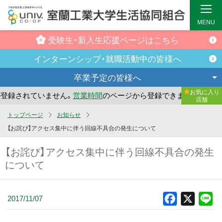
MENU
受験生・新入生
応援ページはこちら
インターンシップ・
就職活動中の皆様へ
卒業予定の
皆様へ
お気に入り
録されていません。
営業時間
のページから登録できます。
ま
店舗
メ
トップページ
お知らせ
イ
【お詫び】アクセス集中に伴う回線不具合の発生について
ン
【お詫び】アクセス集中に伴う回線不具合の発生
コ
について
ン
テ
ン
2017/11/07
Facebook
X
Li
ツ
へ