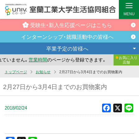
MENU
受験生・新入生
応援ページはこちら
インターンシップ・
就職活動中の皆様へ
卒業予定の
皆様へ
お気に入り
ていません。
営業時間
のページから登録できます。
まだお気
店舗
メ
トップページ
お知らせ
2月27日から3月4日までのお買物案内
イ
2月27日から3月4日までのお買物案内
ン
コ
ン
2018/02/24
Facebook
X
Li
テ
ン
ツ
へ