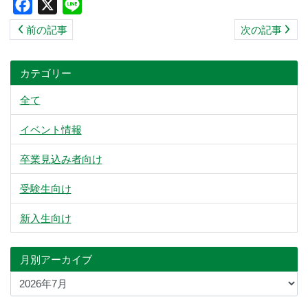
Facebook
X
Line
ス
前の記事
次の記事
キ
ッ
プ
カテゴリー
全て
イベント情報
卒業見込み者向け
受験生向け
新入生向け
月別アーカイブ