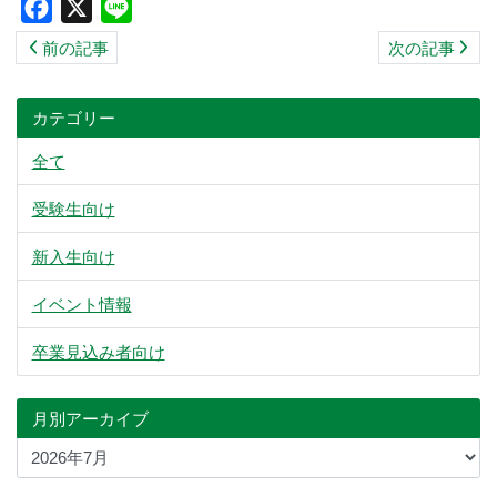
Facebook
X
Line
ス
前の記事
次の記事
キ
ッ
プ
カテゴリー
全て
受験生向け
新入生向け
イベント情報
卒業見込み者向け
月別アーカイブ