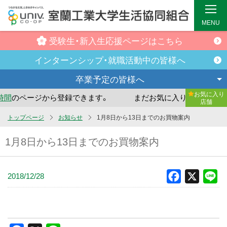
MENU
受験生・新入生
応援ページはこちら
インターンシップ・
就職活動中の皆様へ
卒業予定の
皆様へ
お気に入り
間
のページから登録できます。
まだお気に入り店舗が登録さ
店舗
メ
トップページ
お知らせ
1月8日から13日までのお買物案内
イ
1月8日から13日までのお買物案内
ン
コ
ン
2018/12/28
Facebook
X
Li
テ
ン
ツ
へ