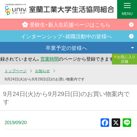
MENU
受験生・新入生
応援ページはこちら
インターンシップ・
就職活動中の皆様へ
卒業予定の
皆様へ
お気に入り
されていません。
営業時間
のページから登録できます。
まだ
店舗
メ
トップページ
お知らせ
イ
9月24日(火)から9月29日(日)のお買い物案内です
ン
9月24日(火)から9月29日(日)のお買い物案内で
コ
す
ン
テ
ン
2019/09/20
Facebook
X
Li
ツ
へ