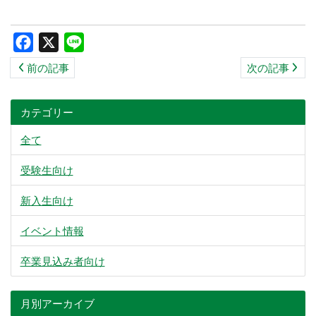
ス
キ
Facebook
X
Line
ッ
前の記事
次の記事
プ
カテゴリー
全て
受験生向け
新入生向け
イベント情報
卒業見込み者向け
月別アーカイブ