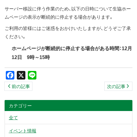
ス
サーバー移設に伴う作業のため、以下の日時について生協ホー
キ
ムページの表示が断続的に停止する場合があります。
ッ
ご利用の皆様にはご迷惑をおかけいたしますが、どうぞご了承
プ
ください。
ホームページが断続的に停止する場合がある時間：12月
12日 9時～15時
Facebook
X
Line
前の記事
次の記事
カテゴリー
全て
イベント情報