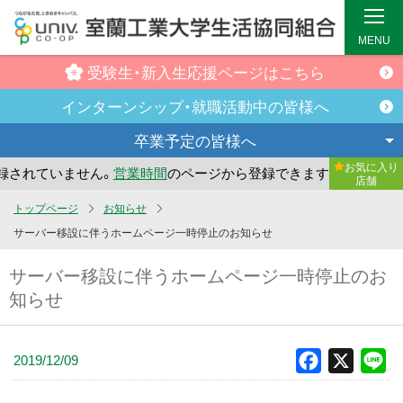
MENU
受験生・新入生
応援ページはこちら
インターンシップ・
就職活動中の皆様へ
卒業予定の
皆様へ
お気に入り
されていません。
営業時間
のページから登録できます。
まだ
店舗
メ
トップページ
お知らせ
イ
サーバー移設に伴うホームページ一時停止のお知らせ
ン
サーバー移設に伴うホームページ一時停止のお
コ
知らせ
ン
テ
ン
2019/12/09
Facebook
X
Li
ツ
へ