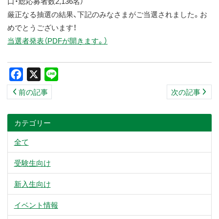
口・総応募者数2,136名）
ス
厳正なる抽選の結果、下記のみなさまがご当選されました。お
キ
めでとうございます！
ッ
当選者発表（PDFが開きます。）
プ
Facebook
X
Line
前の記事
次の記事
カテゴリー
全て
受験生向け
新入生向け
イベント情報