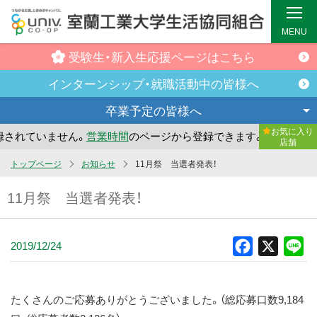
MENU
受験生・新入生
応援ページはこちら
インターンシップ・
就職活動中の皆様へ
卒業予定の
皆様へ
お気に入り
されていません。
営業時間
のページから登録できます。
まだ
店舗
メ
トップページ
お知らせ
11月祭 当選者発表！
イ
11月祭 当選者発表！
ン
コ
ン
2019/12/24
Facebook
X
Li
テ
ン
ツ
たくさんのご応募ありがとうございました。（総応募口数9,184
へ