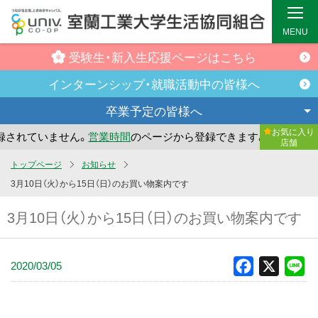
MENU
受験生・新入生
応援ページはこちら
インターンシップ・
就職活動中の皆様へ
卒業予定の
皆様へ
お気に入り
されていません。
営業時間
のページから登録できます。
まだ
店舗
メ
トップページ
お知らせ
イ
3月10日（火）から15日（日）のお買い物案内です
ン
3月10日（火）から15日（日）のお買い物案内です
コ
ン
テ
2020/03/05
Facebook
X
Li
ン
ツ
へ