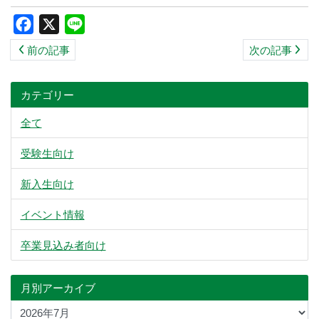
ス
Facebook
X
Line
キ
前の記事
次の記事
ッ
プ
カテゴリー
全て
受験生向け
新入生向け
イベント情報
卒業見込み者向け
月別アーカイブ